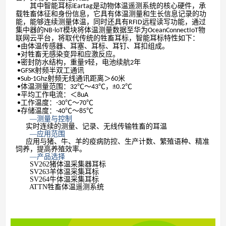
其中
智能耳标
是动物体温遥测系统的核心硬件，承
iEartag
载牲畜体征和身份信息，它具有体温测量和生长信息记录的功
能，能够连续测量体温，同时还具有
远程读写功能，通过
RFID
集中器的
模块将体温测量数据至华为
物
NB-loT
OceanConnectIoT
联网云平台，将取代传统的牲畜耳标
，
智能耳标特性如下
：
由体温传感器、耳塞、耳标、耳钉、耳扣组成。
•
对牲畜无感染变异和应激反应。
•
密封防水结构，重量
轻，电池续航
年
•
9
2
射频半双工通讯
•GFSK
射频无线通讯距离＞
米
•Sub-1Ghz
60
体温测量范围：
～
，
•
32℃
43℃
±0.2℃
平均工作电流：＜
•
8uA
工作温度：
～
•
-30℃
70℃
存储温度：
～
•
-40℃
85℃
—测量与控制
实时连续的测量、记录、无线传输牲畜的耳温
—应用范围
应用与猪、牛、羊的疫病防控、生产计数、繁殖语种、精准
饲养，提高养殖效率。
—产品选择
SV262猪体温采集器耳标
SV263羊体温采集耳标
SV264牛体温采集耳标
ATTN牲畜体温遥测系统