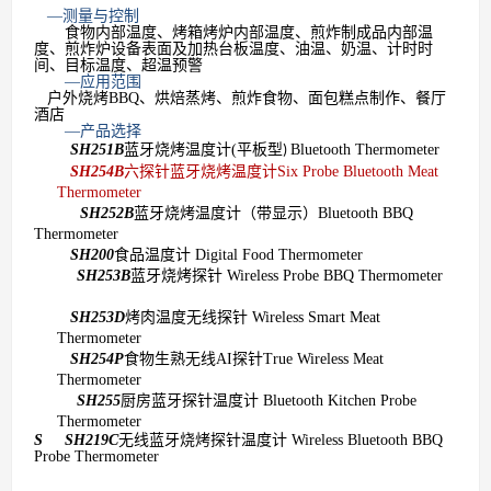
—测量与控制
食物内部温度、烤箱烤炉内部温度、煎炸制成品内部温
度、煎炸炉设备表面及加热台板温度、油温、奶温、计时时
间、目标温度、超温预警
—应用范围
户外烧烤
BBQ
、烘焙蒸烤、煎炸食物、面包糕点制作、餐厅
酒店
—产品选择
SH251B
蓝牙烧烤温度计
(
平板型
Bluetooth Thermometer
)
SH254B
六探针蓝牙烧烤温度计
Six Probe Bluetooth Meat
Thermometer
SH252B
蓝牙
烧烤温度计（带显示）
Bluetooth BBQ
Thermometer
SH200
食品温度计
Digital Food Thermometer
SH253B
蓝牙烧烤探针
Wireless Probe BBQ Thermometer
SH253D
烤肉温度无线探针
Wireless Smart Meat
Thermometer
SH254P
食物生熟无线
AI
探针
True Wireless Meat
Thermometer
SH255
厨房蓝牙探针温度计
Bluetooth Kitchen Probe
Thermometer
S SH219C
无线蓝牙烧烤探针温度计
Wireless Bluetooth BBQ
Probe Thermometer