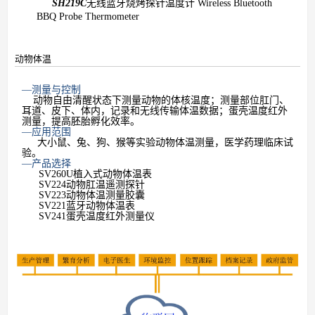
SH219C
无线蓝牙烧烤探针温度计
Wireless Bluetooth
BBQ Probe Thermometer
动物体温
—测量与控制
动物自由清醒状态下测量动物的体核温度；测量部位肛门、
耳道、皮下、体内，记录和无线传输体温数据；蛋壳温度红外
测量，提高胚胎孵化效率。
—应用范围
大小鼠、兔、狗、猴等实验动物体温测量，医学药理临床试
验。
—产品选择
SV260U
植入式动物体温表
SV224
动物肛温遥测探针
SV223
动物体温测量胶囊
SV221
蓝牙动物体温表
SV241
蛋壳温度红外测量仪