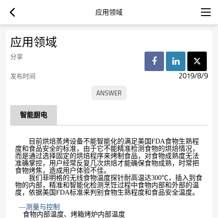
应用领域
应用领域
分享
2019/8/9
发布时间
智能厨电
目前烘焙蒸烤设备不能智能化的满足美国FDA食物生熟程
度和食品安全的标准，由于它不能精准检测食物的烘焙情况，
而是通过选择固定的烘焙程序来烤制食品，对食物成熟度无法
准确掌控，用户经常反复几次烘焙才能确保食物成熟，时常把
食物烤焦，造成用户体验不佳。
我们菲明格的无线食物温度探针耐高温达
300
℃，插入到食
物的内部，
精准和智能化检测烹饪过程中食物内部和外部的温
度，
依据美国
FDA
标准
来判别食物生熟程度和食品安全温度。
—测量与控制
食物内部温度、烤箱烤炉内部温度