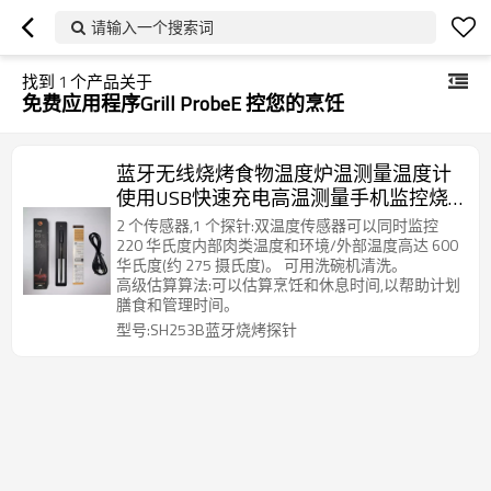
请输入一个搜索词
找到
1
个产品关于
免费应用程序Grill ProbeE 控您的烹饪
蓝牙无线烧烤食物温度炉温测量温度计
使用USB快速充电高温测量手机监控烧
烤进程
2 个传感器,1 个探针:双温度传感器可以同时监控
220 华氏度内部肉类温度和环境/外部温度高达 600
华氏度(约 275 摄氏度)。 可用洗碗机清洗。
高级估算算法:可以估算烹饪和休息时间,以帮助计划
膳食和管理时间。
型号:SH253B蓝牙烧烤探针