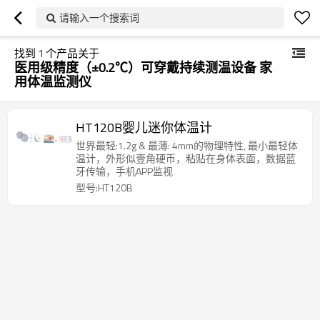
请输入一个搜索词
找到
1
个产品关于
医用级精度（±0.2℃）可穿戴持续测温设备 家
用体温监测仪
HT120B婴儿迷你体温计
世界最轻:1.2g & 最薄: 4mm的物理特性, 最小最轻体
温计，外形似壹角硬币，粘贴在身体表面，数据蓝
牙传输，手机APP监视
型号:HT120B