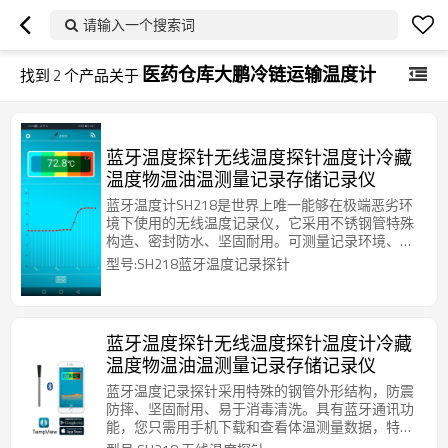
请输入一个搜索词
医药仓库大鹏冷链运输温度计
找到
2
个产品关于
蓝牙温度探针无线温度探针温度计冷藏
温度物温油温测量记录存储记录仪
蓝牙温度计SH218是世界上唯一能够在极端恶劣环
境下使用的无线温度记录仪，它采用不锈钢管特殊
构造、密封防水、坚固耐用。可测量记录环境、物
体和液体的温度，它广泛用于冷链仓储、医药试
型号:SH218蓝牙温度记录探针
验、厨房烹饪、工农业生产、科学研究等领域
蓝牙温度探针无线温度探针温度计冷藏
温度物温油温测量记录存储记录仪
蓝牙温度记录探针采用特殊的钢管外形结构，防震
防摔、坚固耐用、易于消毒清洗。具有蓝牙通讯功
能，您只需用手机下载和查看体温测量数据，特别
适用于动物的体温测量。