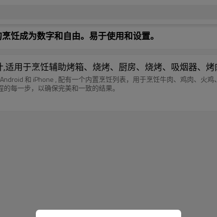
的烹饪成为数字和自由。易于使用和设置。
温度计,适用于烹饪辅助烤箱、烧烤、厨房、烧烤、吸烟器、烤肉
droid 和 iPhone , 配有一个内置烹饪列表，用于烹饪牛肉、鸡肉、
程的每一步，以确保完美和一致的结果。