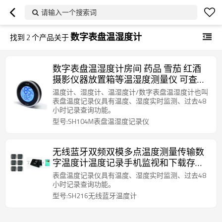
请输入一个搜索词
数字表盘温湿度计
找到
2
个产品关于
数字表盘温湿度计房间 药品 雪茄 红酒
摄影仪器放置箱等温湿度测量仪 可查询
48h记录 背部磁铁吸附
温度计、湿度计、温湿度计/数字表盘温湿度计也叫
表盘温度记录仪具有温度、湿度实时监测、过去48
小时记录查询功能。
型号:SH104M表盘温湿度记录仪
无线蓝牙双频双模多点温度测量传输数
字温度计温度记录手机监视和下载存储
数据机房仓库博物馆环境温度测量
表盘温度记录仪具有温度、湿度实时监测、过去48
小时记录查询功能。
型号:SH216无线蓝牙温度计