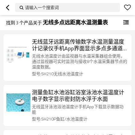
请输入一个搜索词
无线多点远距离水温测量表
找到
3
个产品关于
无线蓝牙远距离传输数字水温测量温度
计记录仪手机App界面显示多点多通道
水温测量存储高低温预警
无线水池温度计由监视器与水温采集器组合使用，
通过监视器可实时监测与接收8个水温采集器节点的
温度数据。
型号:SH210无线水池温度计
测量鱼缸水池浴缸浴室泳池水温温度计
电子数字显示密封防水浮于水面
无线蓝牙泳池浴池温度计手机App下载显示数据功
能
型号:SH210P鱼缸/水池温度计