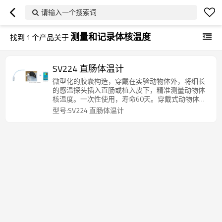
请输入一个搜索词
测量和记录体核温度
找到
1
个产品关于
SV224 直肠体温计
微型化的胶囊构造，穿戴在实验动物体外，将细长
的感温探头插入直肠或植入皮下，精准测量动物体
核温度。一次性使用，寿命60天。穿戴式动物体温
表微型化，大小与片状药物胶囊相同，重量1.2g、
型号:SV224 直肠体温计
密封防水。柔性的可弯曲的感温探头，插入动物的
肛门或动物体内（腹部、腋下、耳道、皮下等处）
反映体核温度的位置，可获取准确的动物体核温
度，适用于大小鼠、兔子、犬等各类实验动物。