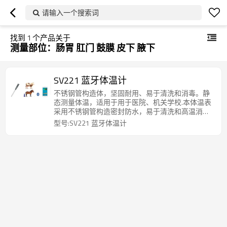
请输入一个搜索词
找到
1
个产品关于
测量部位：肠胃 肛门 鼓膜 皮下 腋下
SV221 蓝牙体温计
不锈钢管构造体，坚固耐用、易于清洗和消毒。静
态测量体温，适用于用于医院、机关学校.本体温表
采用不锈钢管构造密封防水，易于清洗和高温消
毒，适用于测人体肛门温度、口腔温度和腋下温
型号:SV221 蓝牙体温计
度，也特别适用于猪、马、牛、羊、狗等大中型动
物的肛温测量。