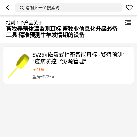
请输入一个搜索词
找到
1
个产品关于
畜牧养殖体温监测耳标 畜牧业信息化升级必备
工具 精准预测牛羊发情期的设备
SV254磁吸式牲畜智能耳标 -繁殖预测”
“疫病防控” “溯源管理”
￥
108
型号:SV254