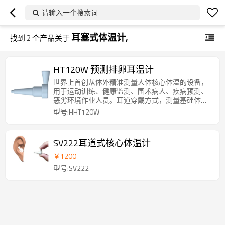
请输入一个搜索词
耳塞式体温计,
找到
2
个产品关于
HT120W 预测排卵耳温计
世界上首创从体外精准测量人体核心体温的设备，
用于运动训练、健康监测、围术病人、疾病预测、
恶劣环境作业人员。耳道穿戴方式，测量基础体
温，存储测量数据形成体温曲线，配备APP分析软
型号:HHT120W
件
SV222耳道式核心体温计
￥
1200
型号:SV222