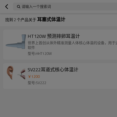
请输入一个搜索词
耳塞式体温计
找到
2
个产品关于
HT120W 预测排卵耳温计
世界上首创从体外精准测量人体核心体温的设备，用于
软件
型号:HHT120W
SV222耳道式核心体温计
￥
1200
型号:SV222