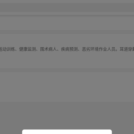
运动训练、健康监测、围术病人、疾病预测、恶劣环境作业人员。耳道穿戴