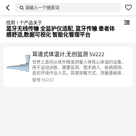
请输入一个搜索词
找到
1
个产品关于
蓝牙无线传输 全监护仪适配, 蓝牙传输 患者体
感舒适,数据可视化 智能化管理平台
耳道式体温计,无创监测 SV222
世界上首创从体外精准测量人体核心体温的设备，
用于运动训练、健康监测、围术病人、疾病预测、
恶劣环境作业人员。耳道穿戴方式，测量基础体
温，存储测量数据形成体温曲线，配备APP分析软
型号:SV222
件