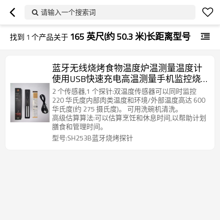
请输入一个搜索词
165 英尺(约 50.3 米)长距离型号
找到
1
个产品关于
蓝牙无线烧烤食物温度炉温测量温度计
使用USB快速充电高温测量手机监控烧
烤进程
2 个传感器,1 个探针:双温度传感器可以同时监控
220 华氏度内部肉类温度和环境/外部温度高达 600
华氏度(约 275 摄氏度)。 可用洗碗机清洗。
高级估算算法:可以估算烹饪和休息时间,以帮助计划
膳食和管理时间。
型号:SH253B蓝牙烧烤探针