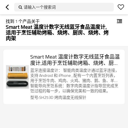
请输入一个搜索词
找到
1
个产品关于
Smart Meat 温度计数字无线蓝牙食品温度计,
适用于烹饪辅助烤箱、烧烤、厨房、烧烤、烤
肉架
Smart Meat 温度计数字无线蓝牙食品温
度计,适用于烹饪辅助烤箱、烧烤、厨
房、烧烤、吸烟器、烤肉架(1 个探头)
蓝牙连接温度计： 智能肉类温度计通过蓝牙连接，
支持 Android 和 iPhone , 配有一个内置烹饪列表，
用于烹饪牛肉、鸡肉、火鸡、猪肉、鹅、鱼、羊肉
烹饪。
智能导向烹饪系统：数字肉类温度计指导您完成烹
饪过程的每一步，以确保完美和一致的结果。
型号:SH253D 烤肉温度无线探针