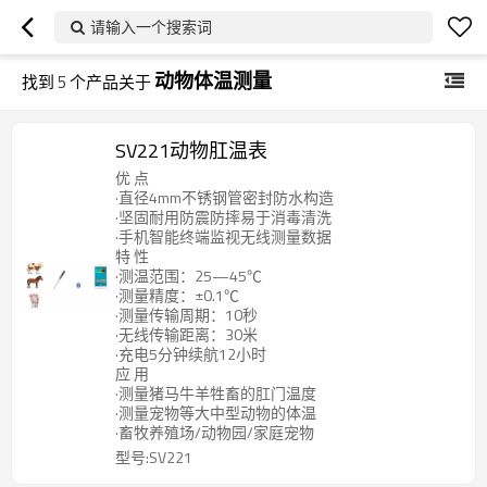
请输入一个搜索词
动物体温测量
找到
5
个产品关于
SV221动物肛温表
优 点
·直径4mm不锈钢管密封防水构造
·坚固耐用防震防摔易于消毒清洗
·手机智能终端监视无线测量数据
特 性
·测温范围：25—45℃
·测量精度：±0.1℃
·测量传输周期：10秒
·无线传输距离：30米
·充电5分钟续航12小时
应 用
·测量猪马牛羊牲畜的肛门温度
·测量宠物等大中型动物的体温
·畜牧养殖场/动物园/家庭宠物
型号:SV221