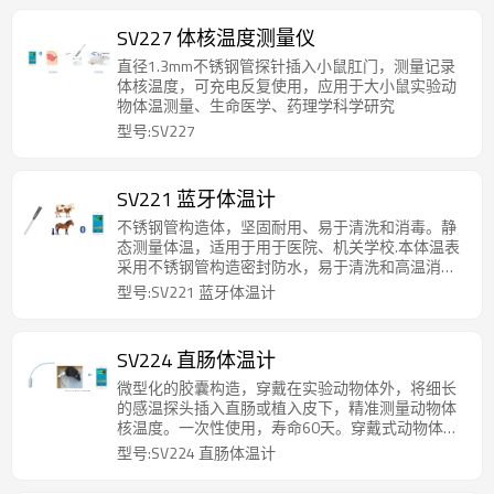
SV227 体核温度测量仪
直径1.3mm不锈钢管探针插入小鼠肛门，测量记录
体核温度，可充电反复使用，应用于大小鼠实验动
物体温测量、生命医学、药理学科学研究
型号:SV227
SV221 蓝牙体温计
不锈钢管构造体，坚固耐用、易于清洗和消毒。静
态测量体温，适用于用于医院、机关学校.本体温表
采用不锈钢管构造密封防水，易于清洗和高温消
毒，适用于测人体肛门温度、口腔温度和腋下温
型号:SV221 蓝牙体温计
度，也特别适用于猪、马、牛、羊、狗等大中型动
物的肛温测量。
SV224 直肠体温计
微型化的胶囊构造，穿戴在实验动物体外，将细长
的感温探头插入直肠或植入皮下，精准测量动物体
核温度。一次性使用，寿命60天。穿戴式动物体温
表微型化，大小与片状药物胶囊相同，重量1.2g、
型号:SV224 直肠体温计
密封防水。柔性的可弯曲的感温探头，插入动物的
肛门或动物体内（腹部、腋下、耳道、皮下等处）