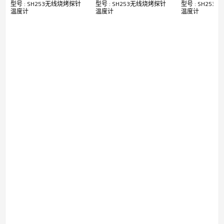
■
包含接收机、烧烤探针、充电器
型号 : SH253无线烧烤探针
型号 : SH253无线烧烤探针
型号 : SH25
IOS兼容
摸按键和手机操作两种
■
食谱
/
计时
/
目标温度三种烧烤模式
温度计
温度计
温度计
工作方式
■
可设置
9
类食物和
4
级生熟程度
■
触摸显示屏操作并监控烧烤进程
■
烧烤结束立刻声光报警
■ 钢针五分钟快速充电，续航
4
小时
接收机采用
3*AAA
电池
技术参数
●
食物温度量程：
-40
～
85
℃
●
炉温测量范围：
0
～
275
℃
●
无线射频：
2.4Ghz
●
无线通讯距离：＞
10
米
●
测量和传输周期：
4s
●
产品尺寸：
D6xL140mm
应用领域
◆
野炊烧烤，电烤箱烤炉、厨房烧烤灶具