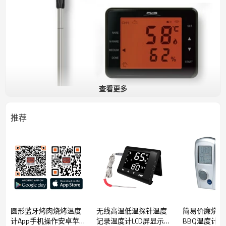
查看更多
推荐
世界首创！它采用独特的微电子和精密制造技术，
不锈钢探针的温度测量数据无线传输到触摸显示屏
的接收机上，摆脱了传统的烧烤温度计又粗又长的
高温连接线，用户使用非常方便。特别适用于密闭
的电烤箱和烤炉，它将会取代传统的烧烤温度计。
圆形蓝牙烤肉烧烤温度
无线高温低温探针温度
简易价廉烧烤
功能特性
计App手机操作安卓苹果
记录温度计LCD屏显示触
BBQ温度计