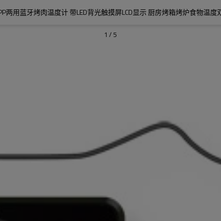
APP两用蓝牙烤肉温度计 带LED背光触摸屏LCD显示 厨房烤箱烤炉食物温
1
/
5