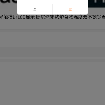
否
是
D背光触摸屏LCD显示 厨房烤箱烤炉食物温度双不锈钢