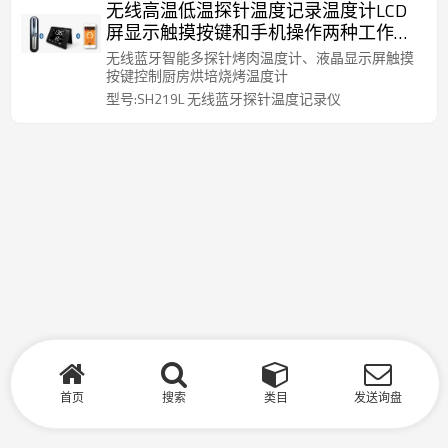
无线高温低温探针温度记录温度计LCD
屏显示触摸按键和手机操作两种工作方
式
无线蓝牙智能多探针烤肉温度计、液晶显示屏触摸
按键控制厨房烘培烧烤温度计
型号:SH219L 无线蓝牙探针温度记录仪
首页
搜索
类目
发送询盘