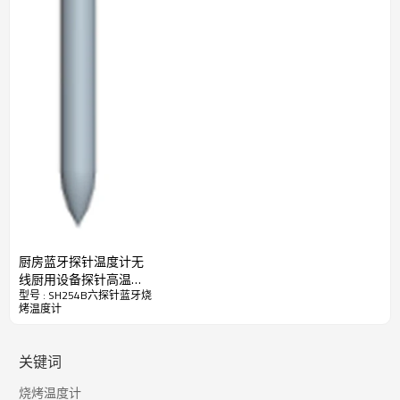
厨房蓝牙探针温度计无
线厨用设备探针高温温
型号 : SH254B六探针蓝牙烧
度计炸锅加热台表面温
烤温度计
度测量烤肉食物油温测
量冷柜冰箱温度测量蓝
牙传输手机监控
关键词
烧烤温度计