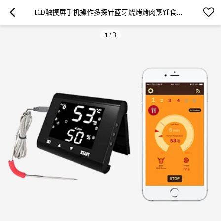
LCD触摸屏手机操作多探针蓝牙烧烤烤肉烹饪食物温度计
1
/
3