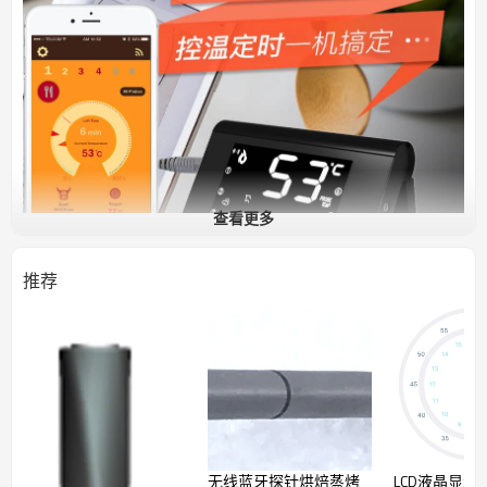
查看更多
推荐
无线蓝牙探针烘焙蒸烤
LCD液晶显示
六探针蓝牙烧烤温度计
SH254B
具有温度计操作和手