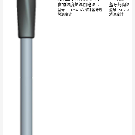
机操作方式，触摸按键执行传统的烧烤温度计功
食物温度炉温厨电温度
蓝牙烤肉温度计
能。若选择手机操作方式，您仅需下载
App
应用软
型号 : SH254B六探针蓝牙烧
型号 : SH25
计无线无源烤箱厨电高
背光触摸屏LC
烤温度计
烤温度计
件
Grill
ProbeE+
，就可选择不同的烧烤模式。您无
温探针
房烤箱烤炉食
需守在烧烤架旁紧盯烤肉的生熟程度，烧烤温度计
不锈钢温度探
可根据您设定的条件自动报警，为您节约时间。您
还可以将烧烤过程上传至社交网站，与朋友和亲人
分享。