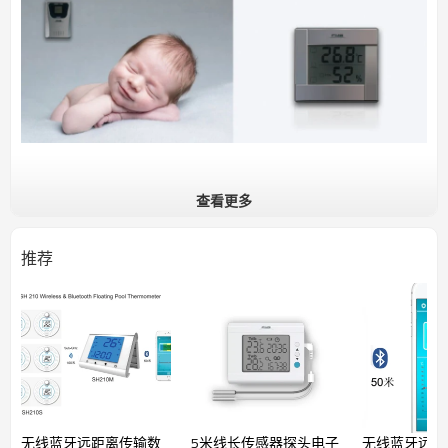
查看更多
产品由接收机和发射机组成，发射机无线发送数据
到接收机，接收机可同时监视
3
台发射机温湿度测量
数据，具有温湿度阈值报警功能。
推荐
功能特性
■
包含接收机和最多
3
台发射机
■
发射机发送温湿度数据到接收机
■
设置最高最低温湿度报警阈值
■
查询最大最小温湿度记录值
■
温湿度变化趋势预测和舒适度指示
■
C/F
温度显示单位转换
技术参数
无线蓝牙远距离传输数
5米线长传感器探头电子
无线蓝牙远距