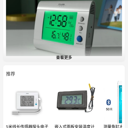
查看更多
推荐
外壳呈乳白色，轻薄流畅的外形，采用
ABS
材料，
可桌面或挂壁放置。大屏绿色背光
LCD
显示屏，集
温湿度测量、时钟、日历、闹铃设置功能为一体，
用于家居、办公、酒店等环境温湿度测量。
5米线长传感器探头电子
嵌入式面板安装温度计
测量鱼缸水池