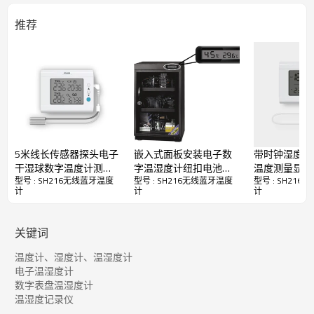
●
无线传输距离：＞200米
●
温度测量精度：±
1
℃
推荐
● 无线射频：433Mhz&2.4Ghz
●发射机最大配置数量：8台
●
发射机温度记录容量：12000B
应用领域
◆监测餐厅药房、生产车间、博物馆、档案馆、
机房实验室、农业种植、仓储建筑物的环境温湿度
包装资料
▲
吸塑：
120x90mm
，
净重
32g
5米线长传感器探头电子
嵌入式面板安装电子数
带时钟湿度显
▲
外箱：
360x260x270mm,300pcs/CTN
干湿球数字温度计测量
字温湿度计纽扣电池供
温度测量显示
▲
毛重：
10.5kg
型号 : SH216无线蓝牙温度
型号 : SH216无线蓝牙温度
型号 : SH21
和记录烟叶烘房农业烘
电酒柜雪茄盒机电设备
台式温度计外
计
计
计
焙种植环境温度时间计
使用
温度传感器探
产品说明书
时器
关键词
温度计、湿度计、温湿度计
电子温湿度计
数字表盘温湿度计
温湿度记录仪