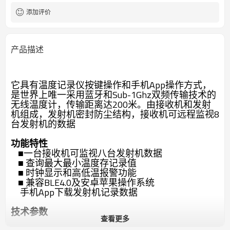
添加评价
产品描述
它具有温度记录仪按键操作和手机App操作方式，
是世界上唯一采用蓝牙和Sub-1Ghz双频传输技术的
无线温度计，传输距离达200米。由接收机和发射
机组成，发射机密封防尘结构，接收机可远程监视8
台发射机的数据
功能特性
■一台接收机可监视八台发射机数据
■ 查询最大最小温度存记录值
■ 时钟显示和高低温报警功能
■ 兼容BLE4.0及安卓苹果操作系统
手机App下载发射机记录数据
技术参数
查看更多
●
温度量程：-40℃～85℃