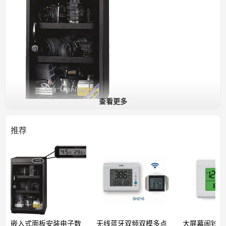
查看更多
推荐
长方形面板结构容易将它安装到机电设备中，作为
恒温或恒湿控制器。通过蓝色背光显示屏触摸设置
温度或湿度控制阈值，配备
USB
端口，外接电源及
输出控制信号。
功能特性
■
嵌入式面板安装方式
■
蓝色背光触摸显示屏
■
触摸按键设置温湿度控制阈值
嵌入式面板安装电子数
无线蓝牙双频双模多点
大屏幕闹铃多