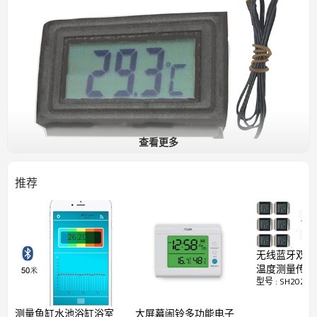
查看更多
推荐
体积小巧的面板型数码显示温度表，可嵌入到机电
设备中使用。温度传感器和电源可选择内置或外接
方式。
无线蓝牙双频
功能特性
温度测量传输
■
外置或内置温度传感器
型号 : SH202
计温度记录手
■
带
LED
背光源的液晶显示屏
下载存储数据
■
使用内置纽扣电池或外接直流电源
博物馆环境温
测量鱼缸水池浴缸浴室
大屏幕闹铃多功能电子