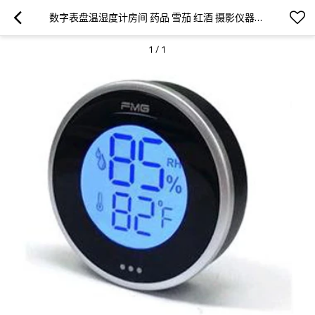
数字表盘温湿度计房间 药品 雪茄 红酒 摄影仪器放置箱等温湿度测量仪 可查询48H记录 背部磁铁吸附
1
/
1