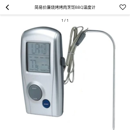
简易价廉烧烤烤肉烹饪BBQ温度计
1
/
1