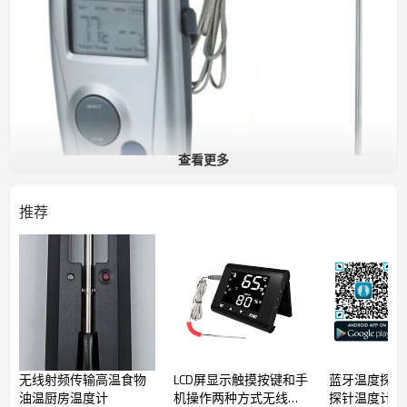
查看更多
推荐
便携式结构，带红色背光液晶显示屏，有线连接单
根不锈钢烧烤探针。可设置食物的种类和生熟程
度，测量和显示食物的烧烤温度，烧烤结束声光报
警。
功能特性
无线射频传输高温食物
LCD屏显示触摸按键和手
蓝牙温度探针
■
设置八种食物和四种生熟程度
■
烧烤探针与温度计有线连接
油温厨房温度计
机操作两种方式无线远
探针温度计冷