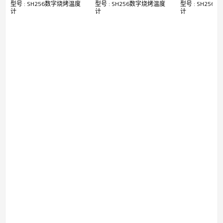
■
液晶屏数字显示温度和烧烤状态
型号 : SH256数字烧烤温度
型号 : SH256数字烧烤温度
型号 : SH25
距离蓝牙传输烧烤烤肉
温油温测量记
计
计
计
■
烧烤结束立刻声光报警
烹饪烤箱烤炉探针温度
录仪
计
技术参数
●
温度量程：
0
～
200
℃
●
测量精度：±
2
℃（±
1
℃
0-85
℃）
●
产品尺寸：
120x61x32mm
●
使用
2xAA
电池
应用领域
◆
烧烤设备、户外烧烤、厨房用具、家居食品油温
测量
包装资料
▲
彩盒：
150x80x45mm,
单重
130g
▲
外箱：
470x23x 260mm , 90pcs/CTN
▲
毛重：
12kg