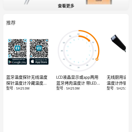
查看更多
推荐
2025 SH253M 超薄 4mm 无线蓝牙肉类探针/
迷你探针温度计
| LED
温度提醒 | 独立运作 | HACCP 认证无线温度计 | 精准 BBQ 烤肉/烘焙
专用
- **独立运作智能温度计 (无需连接手机 APP，
Standalone独立工
作,
简单直观)
- **专业 HACCP 食品级温度计 (适用于商业厨房与餐饮业)
- **精准烹饪温度计 (适用于烘焙、炖煮、烧烤)
- **高精度无线烧烤探针 (适合专业厨师与家庭烹饪爱好者)
蓝牙温度探针无线温度
LCD液晶显示或app两用
无线厨用设备
- **商用级智能温度计 (适合餐厅、食品加工业)
探针温度计冷藏温度物
蓝牙烤肉温度计 带LED
温度计炸锅加
- **
探针直径4mm，充电一次可续航9小时
型号 : SH253M
型号 : SH253M
型号 : SH253M
温油温测量记录存储记
背光触摸屏LCD显示 厨
温度测量烤肉
- **
探针内嵌LED灯，闪烁指示食物生熟程度
录仪
房烤箱烤炉食物温度双
测量冷柜冰箱
不锈钢温度探针
蓝牙传输手机