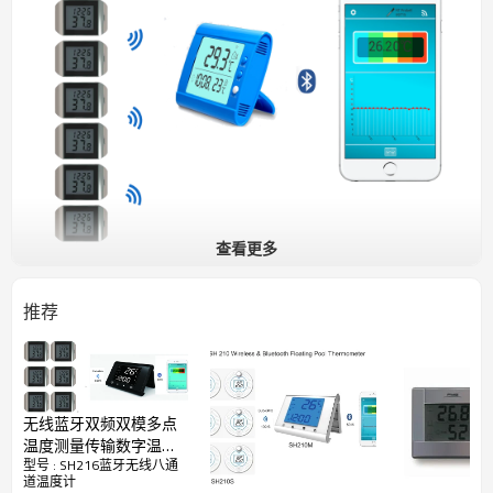
查看更多
产品由接收机和发射机组成，发射机密封防尘结
推荐
构，放置在距接收机
100
米的半径内，将温度测量
数据无线发送到接收机，接收机可远程显示
8
台发射
机的温度数据。
功能特性
■
包含接收机和最多
8
台发射机
无线蓝牙双频双模多点
■
发射机测量发送温度数据到接收机
温度测量传输数字温度
■
设置最高最低温度报警阈值
型号 : SH216蓝牙无线八通
计温度记录手机监视和
■
查询最大最小温度存记录值
道温度计
下载存储数据机房仓库