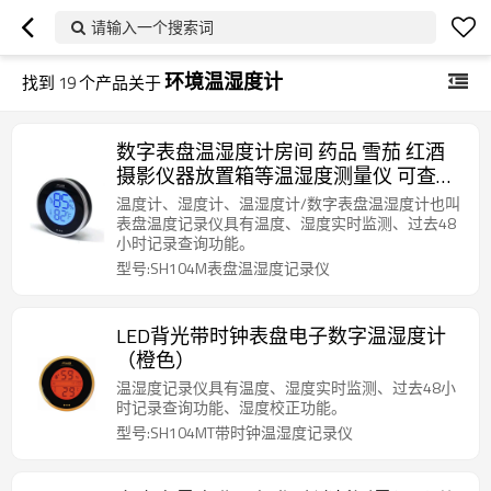
请输入一个搜索词
环境温湿度计
找到
19
个产品关于
数字表盘温湿度计房间 药品 雪茄 红酒
摄影仪器放置箱等温湿度测量仪 可查询
48h记录 背部磁铁吸附
温度计、湿度计、温湿度计/数字表盘温湿度计也叫
表盘温度记录仪具有温度、湿度实时监测、过去48
小时记录查询功能。
型号:SH104M表盘温湿度记录仪
LED背光带时钟表盘电子数字温湿度计
（橙色）
温湿度记录仪具有温度、湿度实时监测、过去48小
时记录查询功能、湿度校正功能。
型号:SH104MT带时钟温湿度记录仪