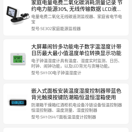
家庭电量电费二氧化碳消耗测量记录 节
约电力能源30%, 无线传输数据 LCD液晶
显示直方图实时显示电量数据
电量电费二氧化无线碳遥测监视器、家庭省电节电
宝
型号:SE302家庭能源监视器
大屏幕闹铃多功能电子数字温湿度计带
日历最大最小值温度单位转换显示功能
电子钟温湿度计具有温度、湿度实时监测、日历、
时钟、闹钟功能，以及LED背光与贪睡功能。
型号:SH100电子钟温湿度计
嵌入式面板安装温度湿度控制器带蓝色
背光触摸按键防潮箱恒温恒湿箱使用
防潮箱干燥箱红酒柜机电设备冷链设备恒温控制器
恒湿控制器、温度测量、湿度控制器
型号:SH105H/T面板温湿度计控制器