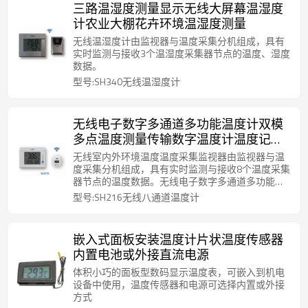
三路温湿度测量显示无线大屏幕温湿度
计农业大棚花卉环境温湿度测量
无线温湿度计由监视器与温度采集分机组成，具有
实时监测与接收3个温湿度采集器节点的温度、湿度
数据。
型号:SH340无线温湿度计
无线电子数字多通道多功能温度计双模
多点温度测量传输数字温度计温度记录
手机监视和下载存储数据机房仓库博物
无线室内外环境温度温度采集监视器由监视器与温
馆环境温度测量
度采集分机组成，具有实时监测与接收8个温度采集
器节点的温度数据。无线电子数字多通道多功能温
度计双模多点温度测量传输数字温度计温度记录手
型号:SH216无线八通道温度计
机监视和下载存储数据机房仓库博物馆环境温度测
量
嵌入式面板安装温度计片状温度传感器
内置电池或外接直流电源
体积小巧的面板型数码显示温度表，可嵌入到机电
设备中使用，温度传感器和电源可选择内置或外接
方式