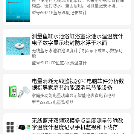
境下使用的无线温度记录仪，它采用不锈钢管特殊
构造、密封防水、坚固耐用。可测量记录环境、物
体和液体的温度，它广泛用于冷链仓储、医药试
型号:SH218蓝牙温度记录探针
验、厨房烹饪、工农业生产、科学研究等领域
测量鱼缸水池浴缸浴室泳池水温温度计
电子数字显示密封防水浮于水面
无线蓝牙泳池浴池温度计手机App下载显示数据功
能
型号:SH210P鱼缸/水池温度计
电量消耗无线监视器PC电脑软件分析数
据指导家庭节约能源消耗节能设备
家庭多功能电量功率显示智能电表省电节电器
型号:SE303电量监视器
无线蓝牙双频双模多点温度测量传输数
字温度计温度记录手机监视和下载存储
数据机房仓库博物馆环境温度测量