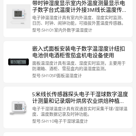
带时钟湿度显示室内外温度测量显示电
子数字台式温度计外接3M线长温度传感
器探头
电子钟温湿度计具有室内外温度、湿度实时监测、
日历、时钟、闹钟功能，可插拔外置温度传感器。
型号:SH101室内外数字温湿度计
嵌入式面板安装电子数字温湿度计纽扣
电池供电酒柜雪茄盒机电设备使用
面板温湿度计具有温度、湿度实时监测，主要用于
防潮箱、酒柜、雪茄盒内的温湿度监测。
型号:SH105P面板温湿度计
5米线长传感器探头电子干湿球数字温度
计测量和记录烟叶烘房农业烘焙种植环
境温度时间计时器
电子干湿球温度计具有双通首实时采集干球/湿球温
度、温度数据记录及时钟功能。
型号:SH110电子干湿球温度计